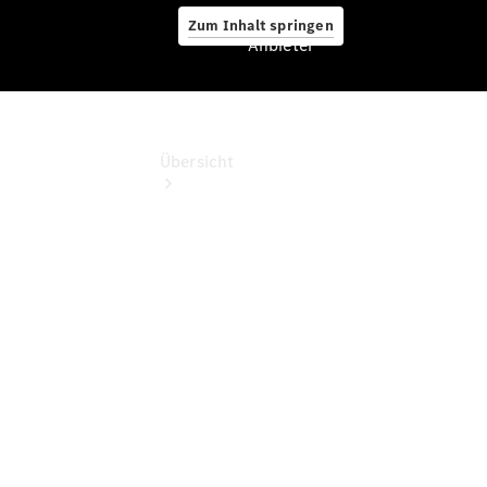
Zum Inhalt springen
Anbieter
Anbieter
Übersicht
Startseite
Modellübersicht
Konfigurator
Ansprechpartner
finden
Probefahrt
vereinbaren
Beratung
vereinbaren