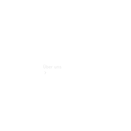
Service für
Reisemobile
Teile &
Zubehör
Rückrufe &
Umrüstungen
Über uns
Übersicht
Kontakt