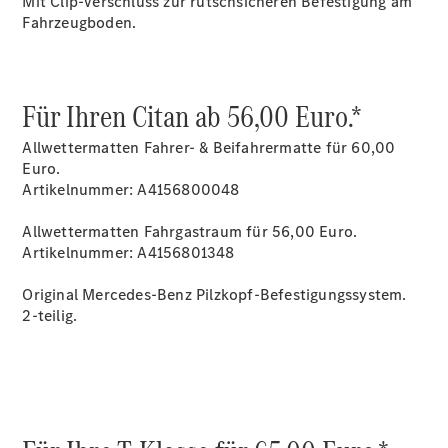
Mit Clip-Verschluss zur rutschsicheren Befestigung am
Fahrzeugboden.
Übersicht
Neuwagenangebote
Für Ihren Citan ab 56,00 Euro.*
Allwettermatten Fahrer- & Beifahrermatte für 60,00
Euro.
Artikelnummer: A4156800048
Allwettermatten Fahrgastraum für 56,00 Euro.
Übersicht
Artikelnummer: A4156801348
Transporter
Highlights
Original Mercedes-Benz Pilzkopf-Befestigungssystem.
Leasing
2-teilig.
Privatkunden
Leasing
Gewerbekunden
Finanzierung
Privatkunden
Finanzierung