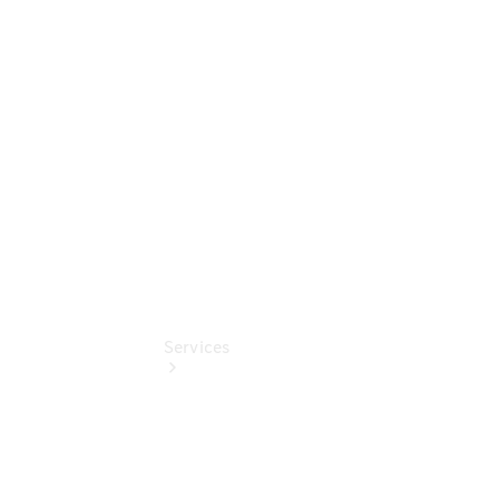
Umbaulösungen
Junge
Sterne
Digitale
Extras
Services