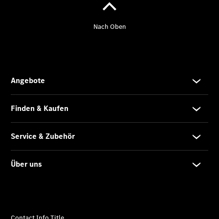
eSprinter
Pritschenfahrzeug
- elektrisch
Sprinter
Fahrgestell
eSprinter
Fahrgestell
- elektrisch
Vito
Vito
Kastenwagen
eVito
Kastenwagen
- elektrisch
Vito Mixto