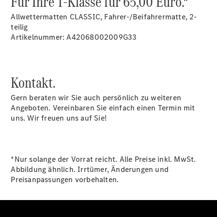
Für Ihre T-Klasse für 65,00 Euro.*
Gewerbekunden
Mercedes-
Allwettermatten CLASSIC, Fahrer-/Beifahrermatte, 2-
Benz
teilig
Store
Artikelnummer: A42068002009G33
Gebrauchtwagensuche
Elektrotransporter
Sprinter
Kontakt.
Gern beraten wir Sie auch persönlich zu weiteren
Angeboten. Vereinbaren Sie einfach einen Termin mit
uns. Wir freuen uns auf Sie!
Sprinter
Kastenwagen
eSprinter
*Nur solange der Vorrat reicht. Alle Preise inkl. MwSt.
Kastenwagen
Abbildung ähnlich. Irrtümer, Änderungen und
- elektrisch
Preisanpassungen vorbehalten.
Sprinter
Tourer
Sprinter
Pritschenfahrzeug