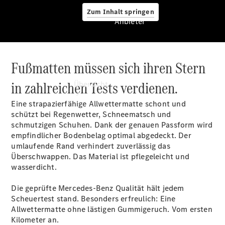
Zum Inhalt springen
Anbieter
Fußmatten müssen sich ihren Stern
Anbieter
in zahlreichen Tests verdienen.
Übersicht
Eine strapazierfähige Allwettermatte schont und
schützt bei Regenwetter, Schneematsch und
schmutzigen Schuhen. Dank der genauen Passform wird
empfindlicher Bodenbelag optimal abgedeckt. Der
umlaufende Rand verhindert zuverlässig das
Überschwappen. Das Material ist pflegeleicht und
Startseite
wasserdicht.
Modellübersicht
Konfigurator
Die geprüfte Mercedes-Benz Qualität hält jedem
Ansprechpartner
Scheuertest stand. Besonders erfreulich: Eine
finden
Allwettermatte ohne lästigen Gummigeruch. Vom ersten
Probefahrt
Kilometer an.