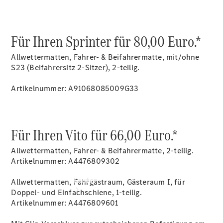
vereinbaren
Beratung
vereinbaren
Servicetermin
Für Ihren Sprinter für 80,00 Euro.*
vereinbaren
Tel:
Allwettermatten, Fahrer- & Beifahrermatte, mit/ohne
02631/91
S23 (Beifahrersitz 2-Sitzer), 2-teilig.
90
Artikelnummer: A91068085009G33
Für Ihren Vito für 66,00 Euro.*
Allwettermatten, Fahrer- & Beifahrermatte, 2-teilig.
Artikelnummer: A4476809302
Kaufen
Allwettermatten, Fahrgastraum, Gästeraum I, für
Doppel- und Einfachschiene, 1-teilig.
Artikelnummer: A4476809601