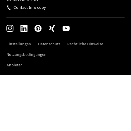
Vito Tourer
eVito
Tourer -
elektrisch
Citan
Citan
Kastenwagen
eCitan
Kastenwagen
- elektrisch
Citan
Tourer
eCitan
Tourer -
elektrisch
Auf- und