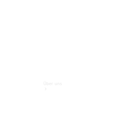
Mercedes-
Benz
Online
Store
Über uns
Übersicht