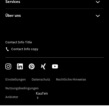
vereinbaren
Probefahrt
vereinbaren
Konfigurator
Modellübersicht
Gebrauchtwagensuche
Tel:
02631/91
90
Kaufen