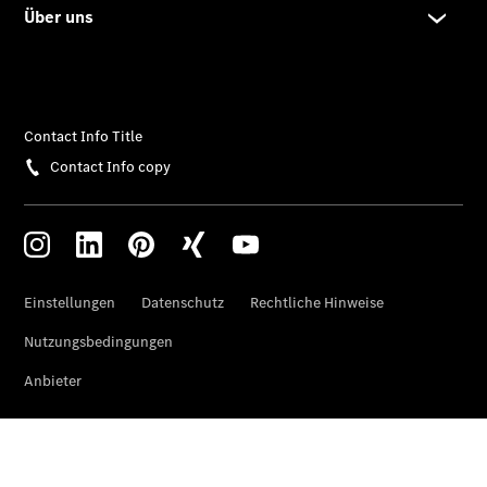
Der neue
CLA
EQE
Limousine -
elektrisch
EQS
Limousine -
elektrisch
C-Klasse
Limousine
C-Klasse
Limousine -
elektrisch
E-Klasse
Limousine
S-Klasse
Limousine
S-Klasse
Lang
Mercedes-
Maybach S-