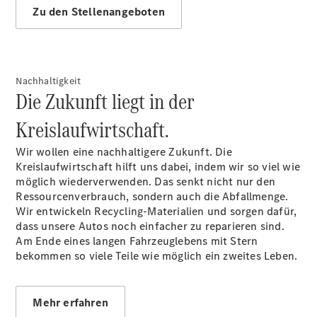
Zu den Stellenangeboten
Übersicht
Nachhaltigkeit
140 Jahre
Die Zukunft liegt in der
Innovation
Mercedes-
Kreislaufwirtschaft.
Benz
Store
Wir wollen eine nachhaltigere Zukunft. Die
Gebrauchtwagensuche
Kreislaufwirtschaft hilft uns dabei, indem wir so viel wie
Neuwagenangebote
möglich wiederverwenden. Das senkt nicht nur den
Ressourcenverbrauch, sondern auch die Abfallmenge.
Wir entwickeln Recycling-Materialien und sorgen dafür,
dass unsere Autos noch einfacher zu reparieren sind.
Am Ende eines langen Fahrzeuglebens mit Stern
bekommen so viele Teile wie möglich ein zweites Leben.
Leasing
Privatkunden
Mehr erfahren
Leasing