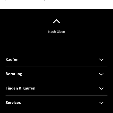
Gewerbekunden
Finanzierung
Privatkunden
Finanzierung
Gewerbekunden
Kurzfristig
verfügbare
Angebote
V-Klasse
V-Klasse
Marco Polo
Limousinen
Der
elektrische
CLA mit EQ-
Technologie