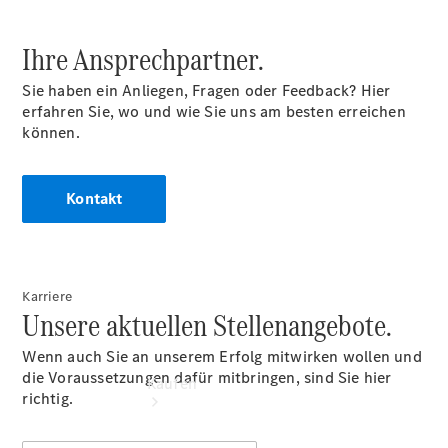
vereinbaren
Probefahrt
Ihre Ansprechpartner.
vereinbaren
Konfigurator
Sie haben ein Anliegen, Fragen oder Feedback? Hier
Modellübersicht
erfahren Sie, wo und wie Sie uns am besten erreichen
Gebrauchtwagensuche
können.
Tel:
02631/91
90
Kontakt
Karriere
Unsere aktuellen Stellenangebote.
Wenn auch Sie an unserem Erfolg mitwirken wollen und
die Voraussetzungen dafür mitbringen, sind Sie hier
Kaufen
richtig.