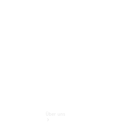
Sterne
Junge
Sterne -
elektrisch
Mercedes-
Benz
Online
Store
Über uns