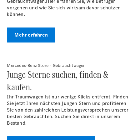
Gebrauchtwagen.Hier erfahren Sie, wie Betrüger
Der neue
vorgehen und wie Sie sich wirksam davor schützen
CLA
können.
EQE
Limousine -
elektrisch
Mehr erfahren
EQS
Limousine -
elektrisch
C-Klasse
Limousine
Mercedes-Benz Store – Gebrauchtwagen
C-Klasse
Junge Sterne suchen, finden &
Limousine -
kaufen.
elektrisch
E-Klasse
Ihr Traumwagen ist nur wenige Klicks entfernt. Finden
Limousine
Sie jetzt Ihren nächsten Jungen Stern und profitieren
S-Klasse
Sie von den zahlreichen Leistungsversprechen unserer
Limousine
besten Gebrauchten. Suchen Sie direkt in unserem
S-Klasse
Bestand.
Lang
Mercedes-
Maybach S-