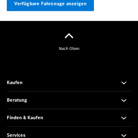
Klasse
Verfügbare Fahrzeuge anzeigen
SUVs
Der neue
GLA
Der neue
elektrische
GLA
EQA –
elektrisch
EQE SUV –
elektrisch
EQS SUV –
elektrisch
G-Klasse –
elektrisch
Mercedes-