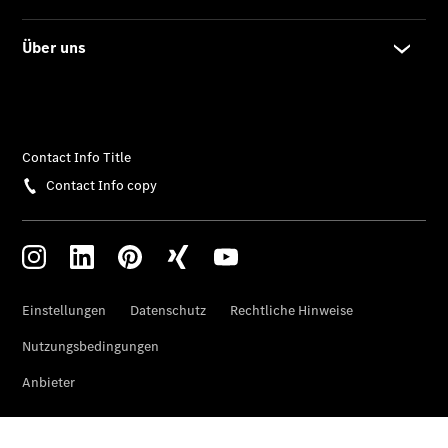
Maybach
EQS SUV –
elektrisch
Der neue
GLB
Der neue
GLB –
elektrisch
Der neue
GLC SUV –
elektrisch
GLC SUV
GLC Coupé
GLE SUV
GLE Coupé
GLS
Mercedes-
Maybach
GLS
G-Klasse
T-Modelle