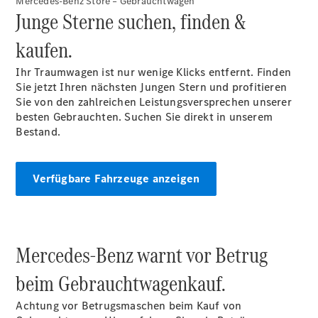
Mercedes-Benz Store – Gebrauchtwagen
Gewerbekunden
Junge Sterne suchen, finden &
Finanzierung
Privatkunden
kaufen.
Finanzierung
Gewerbekunden
Ihr Traumwagen ist nur wenige Klicks entfernt. Finden
Kurzfristig
Sie jetzt Ihren nächsten Jungen Stern und profitieren
verfügbare
Sie von den zahlreichen Leistungsversprechen unserer
Angebote
besten Gebrauchten. Suchen Sie direkt in unserem
V-Klasse
Bestand.
V-Klasse
Marco Polo
Limousinen
Verfügbare Fahrzeuge anzeigen
Mercedes-Benz warnt vor Betrug
Der
beim Gebrauchtwagenkauf.
elektrische
CLA mit EQ-
Achtung vor Betrugsmaschen beim Kauf von
Technologie