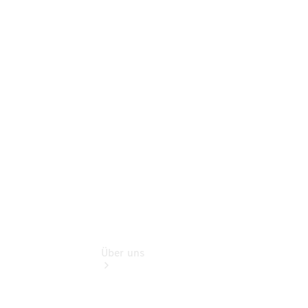
Sterne
Junge
Sterne -
elektrisch
Mercedes-
Benz
Online
Store
Über uns