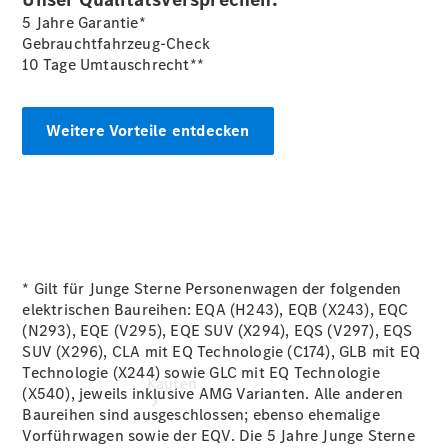
vereinbaren
5 Jahre Garantie*
Probefahrt
Gebrauchtfahrzeug-Check
vereinbaren
10 Tage Umtauschrecht**
Konfigurator
Modellübersicht
Gebrauchtwagensuche
Weitere Vorteile entdecken
Tel:
02631/91
90
* Gilt für Junge Sterne Personenwagen der folgenden
elektrischen Baureihen: EQA (H243), EQB (X243), EQC
(N293), EQE (V295), EQE SUV (X294), EQS (V297), EQS
SUV (X296), CLA mit EQ Technologie (C174), GLB mit EQ
Technologie (X244) sowie GLC mit EQ Technologie
Kaufen
(X540), jeweils inklusive AMG Varianten. Alle anderen
Baureihen sind ausgeschlossen; ebenso ehemalige
Vorführwagen sowie der EQV. Die 5 Jahre Junge Sterne