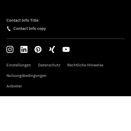
Klasse
SUVs
EQA –
elektrisch
EQE SUV –
elektrisch
EQS SUV –
elektrisch
G-Klasse –
elektrisch
Mercedes-
Maybach
EQS SUV –
elektrisch
GLA
Der neue