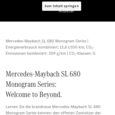
Zum Inhalt springen
Anbieter
Anbieter
Übersicht
Startseite
Ansprechpartner
finden
Beratung
vereinbaren
Servicetermin