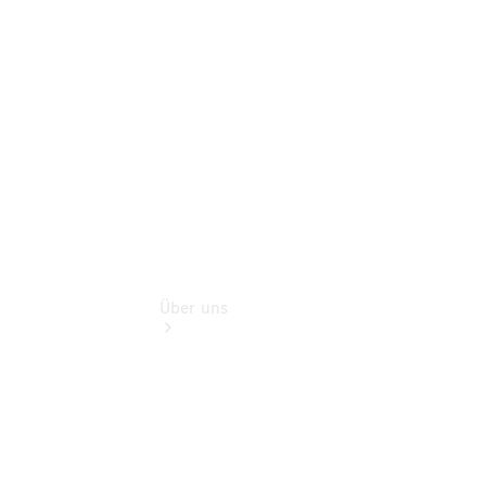
Mercedes-
Benz
Online
Store
Über uns
Übersicht