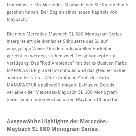
vereinbaren
Probefahrt
vereinbaren
Konfigurator
Modellübersicht
Gebrauchtwagensuche
Tel:
02631/91
90
Kaufen