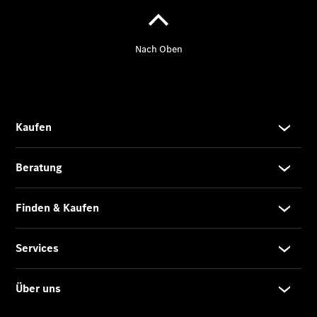
Der neue
CLA
EQE
Limousine -
elektrisch
EQS
Limousine -
elektrisch
C-Klasse
Limousine
C-Klasse
Limousine -
elektrisch
E-Klasse
Limousine
S-Klasse
Limousine
S-Klasse
Lang
Mercedes-
Maybach S-