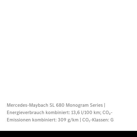
Gewerbekunden
Finanzierung
Privatkunden
Finanzierung
Gewerbekunden
Kurzfristig
verfügbare
Angebote
V-Klasse
V-Klasse
Marco Polo
Limousinen
Der
elektrische
CLA mit EQ-
Technologie